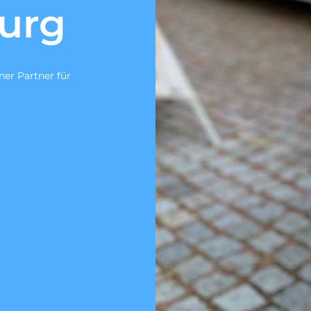
nach DIN
30
Wir sind ein zertifiziertes Fachuntern
Untersuchung gem. DIN 1986-30.
Zum Angebotsservice