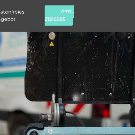
stenfreies
0911 -
ngebot
21216985
chung