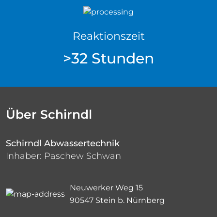
Reaktionszeit
>32 Stunden
Über Schirndl
Schirndl Abwassertechnik
Inhaber: Paschew Schwan
Neuwerker Weg 15
90547 Stein b. Nürnberg