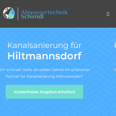
Kanal TV-Untersuchun
nach DIN 1986-30
r
Wir sind ein zertifiziertes Fachunternehmen für d
Kanal-TV-Untersuchung gem. DIN 1986-30.
Zum Angebotsservice